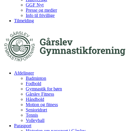
GGF Nyt
Presse og medier
Info til frivillige
Tilmelding
Afdelinger
Badminton
Fodbold
Gymnastik for børn
Gårslev Fitness
Håndbold
Motion og fitness
Senioridræt
Tennis
Volleyball
Parasport
Historien om parasport i Gårslev