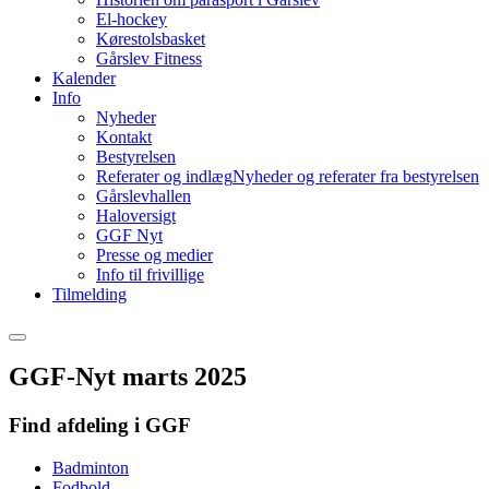
El-hockey
Kørestolsbasket
Gårslev Fitness
Kalender
Info
Nyheder
Kontakt
Bestyrelsen
Referater og indlæg
Nyheder og referater fra bestyrelsen
Gårslevhallen
Haloversigt
GGF Nyt
Presse og medier
Info til frivillige
Tilmelding
GGF-Nyt marts 2025
Find afdeling i GGF
Badminton
Fodbold