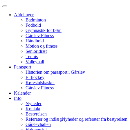
Afdelinger
Badminton
Fodbold
Gymnastik for børn
Gårslev Fitness
Håndbold
Motion og fitness
Senioridræt
Tennis
Volleyball
Parasport
Historien om parasport i Gårslev
El-hockey
Kørestolsbasket
Gårslev Fitness
Kalender
Info
Nyheder
Kontakt
Bestyrelsen
Referater og indlæg
Nyheder og referater fra bestyrelsen
Gårslevhallen
Haloversigt