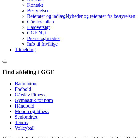
Kontakt
Bestyrelsen
Referater og indlæg
Nyheder og referater fra bestyrelsen
Gårslevhallen
Haloversigt
GGF Nyt
Presse og medier
Info til frivillige
Tilmelding
Find afdeling i GGF
Badminton
Fodbold
Gårslev Fitness
Gymnastik for børn
Håndbold
Motion og fitness
Senioridræt
Tennis
Volleyball