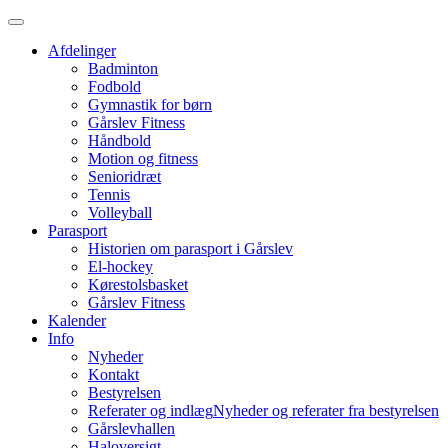
Afdelinger
Badminton
Fodbold
Gymnastik for børn
Gårslev Fitness
Håndbold
Motion og fitness
Senioridræt
Tennis
Volleyball
Parasport
Historien om parasport i Gårslev
El-hockey
Kørestolsbasket
Gårslev Fitness
Kalender
Info
Nyheder
Kontakt
Bestyrelsen
Referater og indlæg
Nyheder og referater fra bestyrelsen
Gårslevhallen
Haloversigt