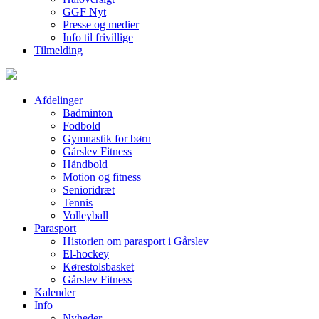
GGF Nyt
Presse og medier
Info til frivillige
Tilmelding
Afdelinger
Badminton
Fodbold
Gymnastik for børn
Gårslev Fitness
Håndbold
Motion og fitness
Senioridræt
Tennis
Volleyball
Parasport
Historien om parasport i Gårslev
El-hockey
Kørestolsbasket
Gårslev Fitness
Kalender
Info
Nyheder