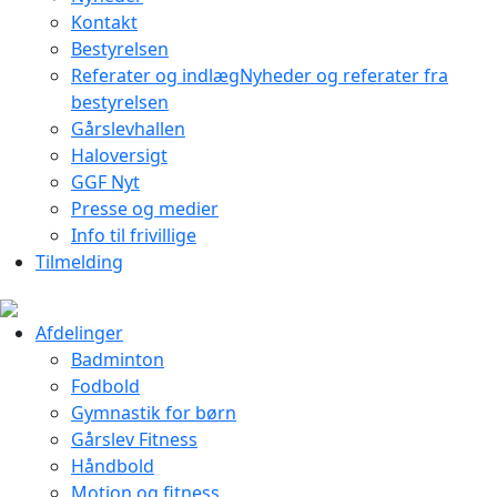
Kontakt
Bestyrelsen
Referater og indlæg
Nyheder og referater fra
bestyrelsen
Gårslevhallen
Haloversigt
GGF Nyt
Presse og medier
Info til frivillige
Tilmelding
Afdelinger
Badminton
Fodbold
Gymnastik for børn
Gårslev Fitness
Håndbold
Motion og fitness