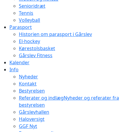
Senioridræt
Tennis
Volleyball
Parasport
Historien om parasport i Gårslev
El-hockey
Kørestolsbasket
Gårslev Fitness
Kalender
Info
Nyheder
Kontakt
Bestyrelsen
Referater og indlæg
Nyheder og referater fra
bestyrelsen
Gårslevhallen
Haloversigt
GGF Nyt