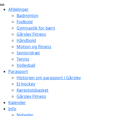
Afdelinger
Badminton
Fodbold
Gymnastik for børn
Gårslev Fitness
Håndbold
Motion og fitness
Senioridræt
Tennis
Volleyball
Parasport
Historien om parasport i Gårslev
El-hockey
Kørestolsbasket
Gårslev Fitness
Kalender
Info
Nyheder